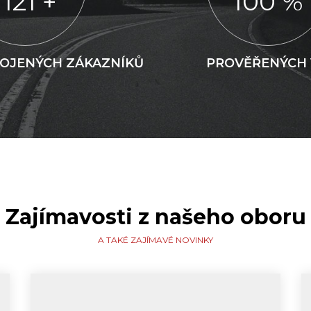
1121
+
100
%
OJENÝCH ZÁKAZNÍKŮ
PROVĚŘENÝCH
Zajímavosti z našeho oboru
A TAKÉ ZAJÍMAVÉ NOVINKY