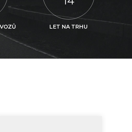
14
 VOZŮ
LET NA TRHU