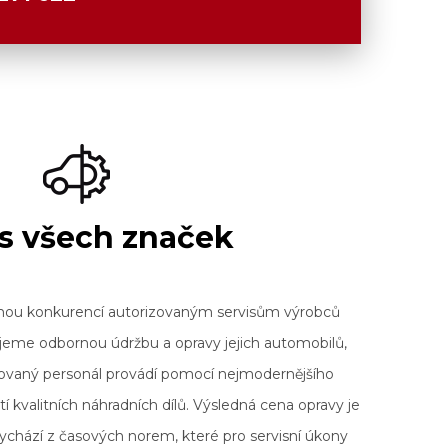
is všech značek
ímou konkurencí autorizovaným servisům výrobců
jeme odbornou údržbu a opravy jejich automobilů,
kovaný personál provádí pomocí nejmodernějšího
tí kvalitních náhradních dílů. Výsledná cena opra
vy je
chází z časových norem, které pro servisní úkony