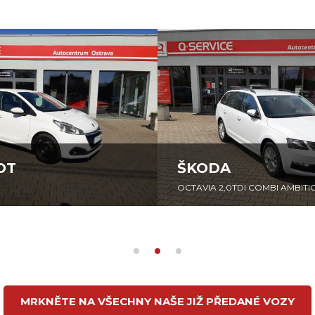
ŠKODA
OCTAVIA 2,0TDI COMBI AMBITION
MRKNĚTE NA VŠECHNY NAŠE JIŽ PŘEDANÉ VOZY