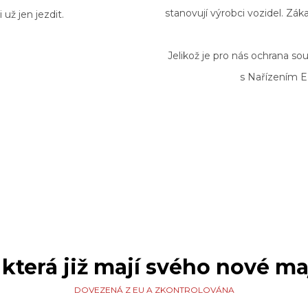
stanovují výrobci vozidel. Záka
 už jen jezdit.
Jelikož je pro nás ochrana so
s Nařízením 
 která již mají svého nové maj
DOVEZENÁ Z EU A ZKONTROLOVÁNA