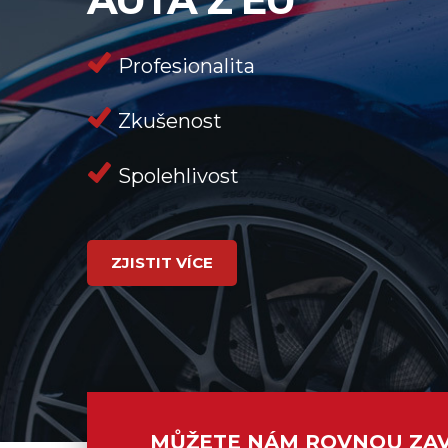
Profesionalita
Zkušenost
Spolehlivost
ZJISTIT VÍCE
MŮŽETE NÁM ROVNOU ZA