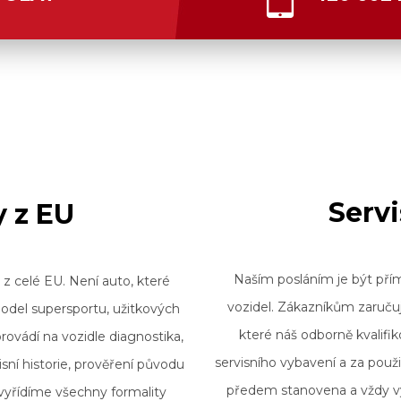
Serv
 z EU
Naším posláním je být př
 z celé EU. Není auto, které
vozidel. Zákazníkům zaruču
odel supersportu, užitkových
které náš odborně kvalifi
rovádí na vozidle diagnostika,
servisního vybavení a za použi
isní h
istorie, prověření původu
předem stanovena a vždy vy
yřídíme všechny formality