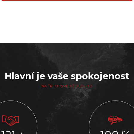
Hlavní je vaše spokojenost
NA TRHU JSME JIŽ DLOUHO