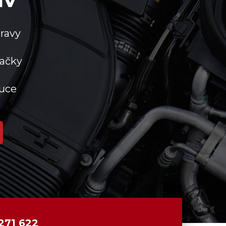
ravy
ačky
ruce
271 622