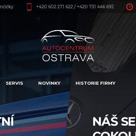
nčičky
+420 602 271 622
/
+420 731 446 692
SERVIS
NOVINKY
HISTORIE FIRMY
NÍ
NÁŠ SE
COKOL