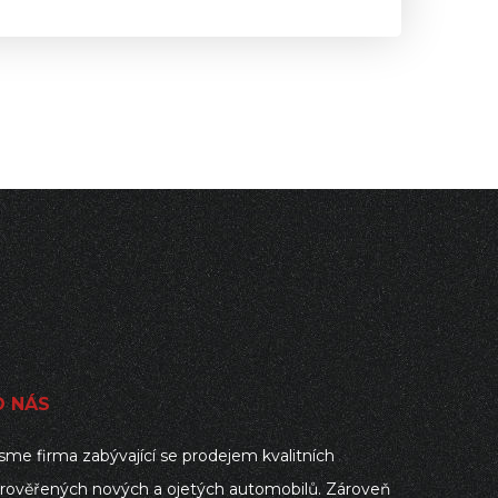
O NÁS
sme firma zabývající se prodejem kvalitních
rověřených nových a ojetých automobilů. Zároveň