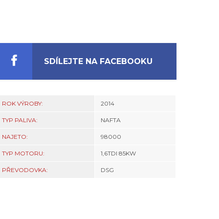
SDÍLEJTE NA FACEBOOKU
ROK VÝROBY:
2014
TYP PALIVA:
NAFTA
NAJETO:
98000
TYP MOTORU:
1,6TDI 85KW
PŘEVODOVKA:
DSG