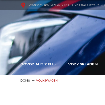
Vratimovská 617/36, 718 00 Slezská Ostrava-Ku
DOVOZ AUT Z EU
VOZY SKLADEM
DOMŮ
VOLKSWAGEN