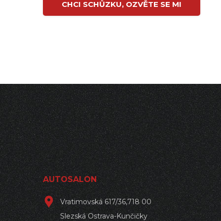
AUTOSALON
Vratimovská 617/36,718 00
Slezská Ostrava-Kunčičky